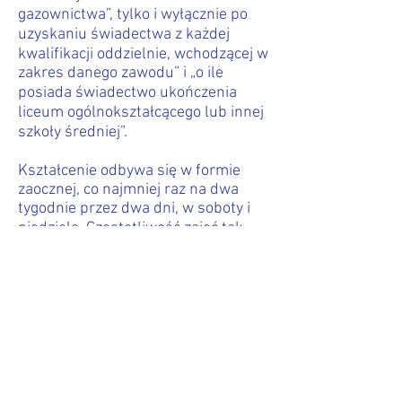
gazownictwa”, tylko i wyłącznie po
uzyskaniu świadectwa z każdej
kwalifikacji oddzielnie, wchodzącej w
zakres danego zawodu” i „o ile
posiada świadectwo ukończenia
liceum ogólnokształcącego lub innej
szkoły średniej”.
Kształcenie odbywa się w formie
zaocznej, co najmniej raz na dwa
tygodnie przez dwa dni, w soboty i
niedziele. Częstotliwość zajęć tak
zostanie określona, żeby w okresie
jednego semestru odbyły się zajęcia
z zakresu jednej kwalifikacji.
Zajęcia odbywają się w ośrodkach
PZITS na terenie Warszawy w
grupach min. 20 osób.
Koszt
uczestnictwa w kursie jednego
słuchacza wynosi 200 złotych