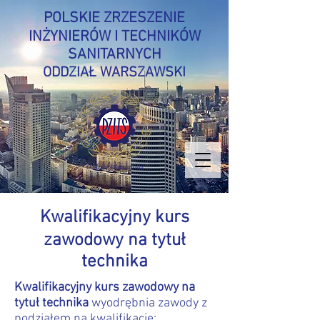
POLSKIE ZRZESZENIE
INŻYNIERÓW I TECHNIKÓW
SANITARNYCH
ODDZIAŁ WARSZAWSKI
Kwalifikacyjny kurs
zawodowy na tytuł
technika
Kwalifikacyjny kurs zawodowy na
tytuł technika
wyodrębnia zawody z
podziałem na kwalifikacje: